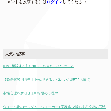
コメントを投稿するには
ログイン
してください。
人気の記事
IFAに相談する前に知っておきたい７つのこと
【緊急解説 注意!! 】数式で見るレバレッジ型ETFの盲点
市場心理を解明せよ!! 相場の心理学
ウォール街のランダム・ウォーカー<原著第12版> 株式投資の不滅