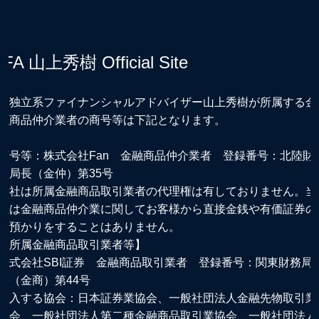
IFA 山上秀樹 Official Site
※独立系ファイナンシャルアドバイザー山上秀樹が所属する金
融商品仲介業者の商号等は下記となります。
商号等：株式会社Fan 金融商品仲介業者 登録番号：北陸財
務局長（金仲）第35号
当社は所属金融商品取引業者の代理権は有しておりません。当
社は金融商品仲介業に関してお客様から直接金銭や有価証券の
お預かりをすることはありません。
【所属金融商品取引業者等】
株式会社SBI証券 金融商品取引業者 登録番号：関東財務局
長（金商）第44号
加入する協会：日本証券業協会、一般社団法人金融先物取引業
協会、一般社団法人第二種金融商品取引業協会、一般社団法人