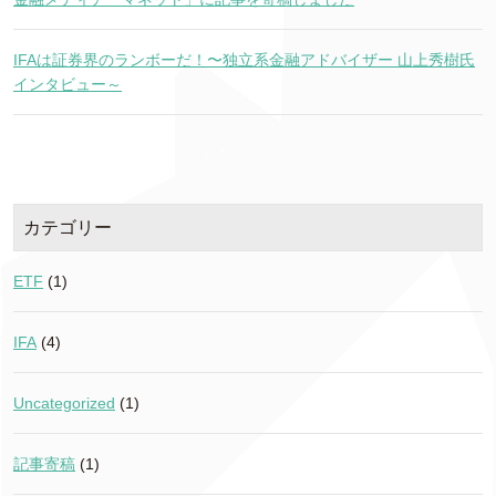
IFAは証券界のランボーだ！〜独立系金融アドバイザー 山上秀樹氏
インタビュー～
カテゴリー
ETF
(1)
IFA
(4)
Uncategorized
(1)
記事寄稿
(1)