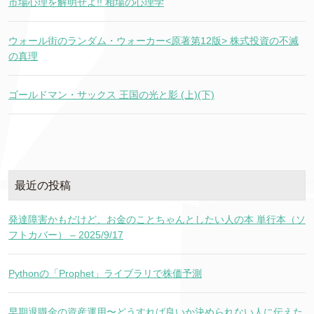
市場心理を解明せよ!! 相場の心理学
ウォール街のランダム・ウォーカー<原著第12版> 株式投資の不滅
の真理
ゴールドマン・サックス 王国の光と影 (上)(下)
最近の投稿
発達障害かもだけど、お金のことちゃんとしたい人の本 単行本（ソ
フトカバー） – 2025/9/17
Pythonの「Prophet」ライブラリで株価予測
早期退職金の資産運用〜どうすれば良いか決められない人に伝えた