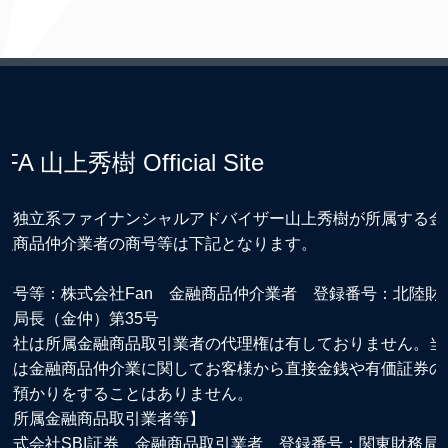
IFA 山上秀樹 Official Site
※独立系ファイナンシャルアドバイザー山上秀樹が所属する金
融商品仲介業者の商号等は下記となります。
商号等：株式会社Fan 金融商品仲介業者 登録番号：北陸財
務局長（金仲）第35号
当社は所属金融商品取引業者の代理権は有しておりません。当
社は金融商品仲介業に関してお客様から直接金銭や有価証券の
お預かりをすることはありません。
【所属金融商品取引業者等】
株式会社SBI証券 金融商品取引業者 登録番号：関東財務局