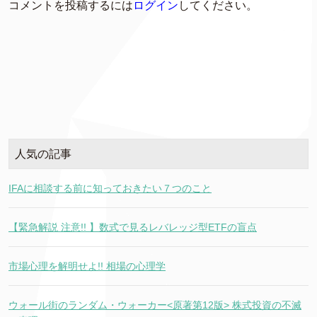
コメントを投稿するには
ログイン
してください。
人気の記事
IFAに相談する前に知っておきたい７つのこと
【緊急解説 注意!! 】数式で見るレバレッジ型ETFの盲点
市場心理を解明せよ!! 相場の心理学
ウォール街のランダム・ウォーカー<原著第12版> 株式投資の不滅