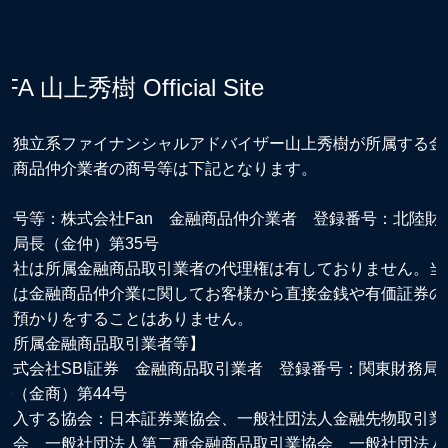
IFA 山上秀樹 Official Site
※独立系ファイナンシャルアドバイザー山上秀樹が所属する金
融商品仲介業者の商号等は下記となります。
商号等：株式会社Fan 金融商品仲介業者 登録番号：北陸財
務局長（金仲）第35号
当社は所属金融商品取引業者の代理権は有しておりません。当
社は金融商品仲介業に関してお客様から直接金銭や有価証券の
お預かりをすることはありません。
【所属金融商品取引業者等】
株式会社SBI証券 金融商品取引業者 登録番号：関東財務局
長（金商）第44号
加入する協会：日本証券業協会、一般社団法人金融先物取引業
協会、一般社団法人第二種金融商品取引業協会、一般社団法人