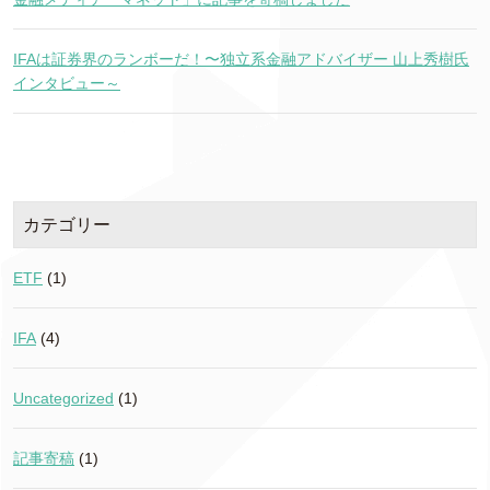
IFAは証券界のランボーだ！〜独立系金融アドバイザー 山上秀樹氏
インタビュー～
カテゴリー
ETF
(1)
IFA
(4)
Uncategorized
(1)
記事寄稿
(1)