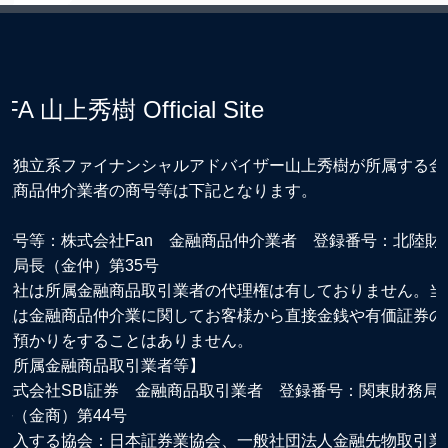
IFA 山上秀樹 Official Site
※独立系ファイナンシャルアドバイザー山上秀樹が所属する金
融商品仲介業者の商号等は下記となります。
商号等：株式会社Fan 金融商品仲介業者 登録番号：北陸財
務局長（金仲）第35号
当社は所属金融商品取引業者の代理権は有しておりません。当
社は金融商品仲介業に関してお客様から直接金銭や有価証券の
お預かりをすることはありません。
【所属金融商品取引業者等】
株式会社SBI証券 金融商品取引業者 登録番号：関東財務局
長（金商）第44号
加入する協会：日本証券業協会、一般社団法人金融先物取引業