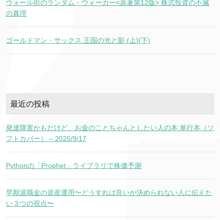
ウォール街のランダム・ウォーカー<原著第12版> 株式投資の不滅
の真理
ゴールドマン・サックス 王国の光と影 (上)(下)
最近の投稿
発達障害かもだけど、お金のことちゃんとしたい人の本 単行本（ソ
フトカバー） – 2025/9/17
Pythonの「Prophet」ライブラリで株価予測
早期退職金の資産運用〜どうすれば良いか決められない人に伝えた
い３つの視点〜