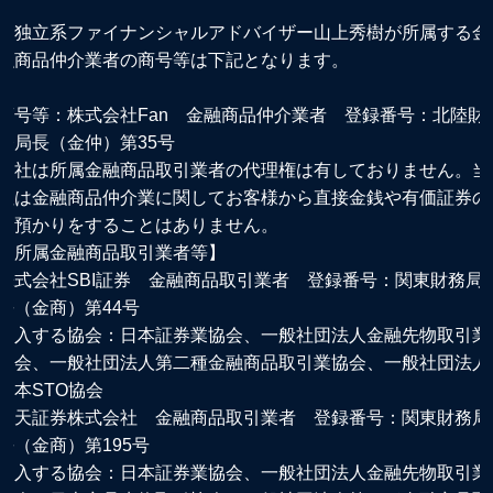
※独立系ファイナンシャルアドバイザー山上秀樹が所属する金
融商品仲介業者の商号等は下記となります。
商号等：株式会社Fan 金融商品仲介業者 登録番号：北陸財
務局長（金仲）第35号
当社は所属金融商品取引業者の代理権は有しておりません。当
社は金融商品仲介業に関してお客様から直接金銭や有価証券の
お預かりをすることはありません。
【所属金融商品取引業者等】
株式会社SBI証券 金融商品取引業者 登録番号：関東財務局
長（金商）第44号
加入する協会：日本証券業協会、一般社団法人金融先物取引業
協会、一般社団法人第二種金融商品取引業協会、一般社団法人
日本STO協会
楽天証券株式会社 金融商品取引業者 登録番号：関東財務局
長（金商）第195号
加入する協会：日本証券業協会、一般社団法人金融先物取引業