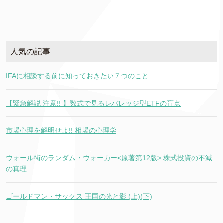
人気の記事
IFAに相談する前に知っておきたい７つのこと
【緊急解説 注意!! 】数式で見るレバレッジ型ETFの盲点
市場心理を解明せよ!! 相場の心理学
ウォール街のランダム・ウォーカー<原著第12版> 株式投資の不滅
の真理
ゴールドマン・サックス 王国の光と影 (上)(下)