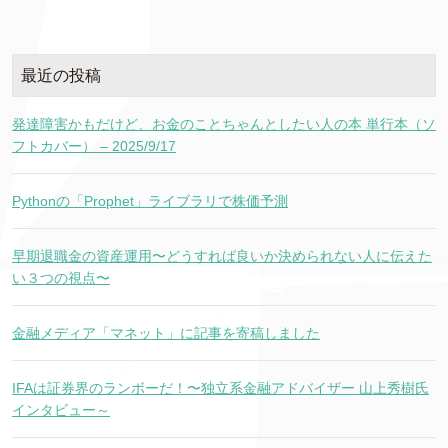
最近の投稿
発達障害かもだけど、お金のことちゃんとしたい人の本 単行本（ソ
フトカバー） – 2025/9/17
Pythonの「Prophet」ライブラリで株価予測
早期退職金の資産運用〜どうすれば良いか決められない人に伝えた
い３つの視点〜
金融メディア「マネット」に記事を寄稿しました
IFAは証券界のランボーだ！〜独立系金融アドバイザー 山上秀樹氏
インタビュー～