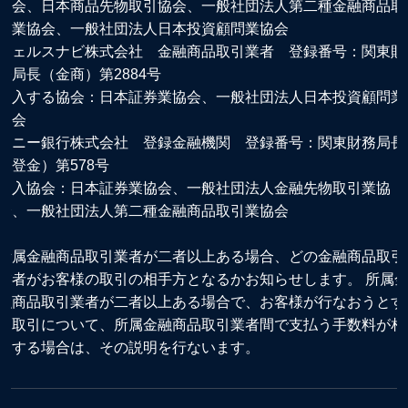
協会、日本商品先物取引協会、一般社団法人第二種金融商品取
引業協会、一般社団法人日本投資顧問業協会
ウェルスナビ株式会社 金融商品取引業者 登録番号：関東財
務局長（金商）第2884号
加入する協会：日本証券業協会、一般社団法人日本投資顧問業
協会
ソニー銀行株式会社 登録金融機関 登録番号：関東財務局長
（登金）第578号
加入協会：日本証券業協会、一般社団法人金融先物取引業協
会、一般社団法人第二種金融商品取引業協会
所属金融商品取引業者が二者以上ある場合、どの金融商品取引
業者がお客様の取引の相手方となるかお知らせします。 所属
融商品取引業者が二者以上ある場合で、お客様が行なおうとす
る取引について、所属金融商品取引業者間で支払う手数料が相
違する場合は、その説明を行ないます。