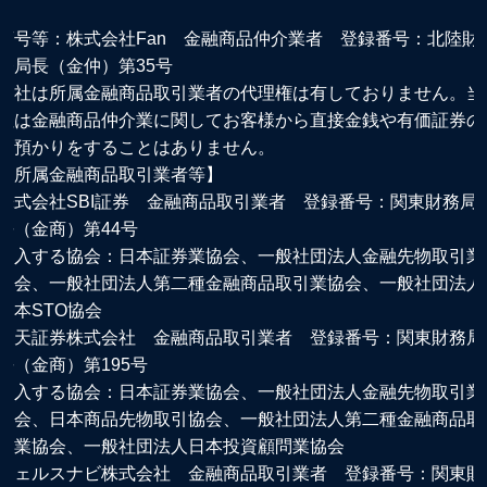
商号等：株式会社Fan 金融商品仲介業者 登録番号：北陸財
務局長（金仲）第35号
当社は所属金融商品取引業者の代理権は有しておりません。当
社は金融商品仲介業に関してお客様から直接金銭や有価証券の
お預かりをすることはありません。
【所属金融商品取引業者等】
株式会社SBI証券 金融商品取引業者 登録番号：関東財務局
長（金商）第44号
加入する協会：日本証券業協会、一般社団法人金融先物取引業
協会、一般社団法人第二種金融商品取引業協会、一般社団法人
日本STO協会
楽天証券株式会社 金融商品取引業者 登録番号：関東財務局
長（金商）第195号
加入する協会：日本証券業協会、一般社団法人金融先物取引業
協会、日本商品先物取引協会、一般社団法人第二種金融商品取
引業協会、一般社団法人日本投資顧問業協会
ウェルスナビ株式会社 金融商品取引業者 登録番号：関東財