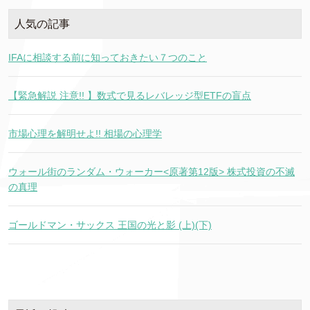
人気の記事
IFAに相談する前に知っておきたい７つのこと
【緊急解説 注意!! 】数式で見るレバレッジ型ETFの盲点
市場心理を解明せよ!! 相場の心理学
ウォール街のランダム・ウォーカー<原著第12版> 株式投資の不滅
の真理
ゴールドマン・サックス 王国の光と影 (上)(下)