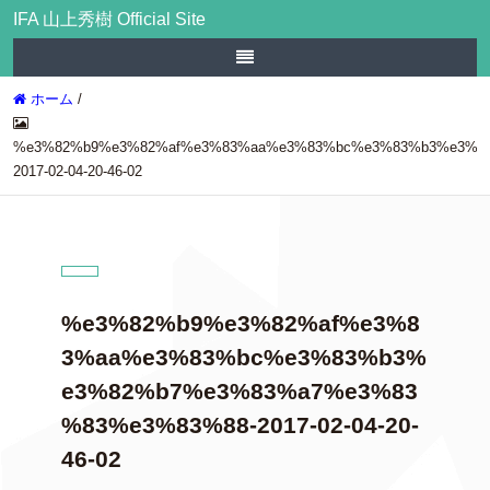
IFA 山上秀樹 Official Site
ホーム
/
%e3%82%b9%e3%82%af%e3%83%aa%e3%83%bc%e3%83%b3%e3%8
2017-02-04-20-46-02
%e3%82%b9%e3%82%af%e3%8
3%aa%e3%83%bc%e3%83%b3%
e3%82%b7%e3%83%a7%e3%83
%83%e3%83%88-2017-02-04-20-
46-02