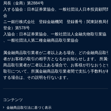
務局長（金商）第2884号
加入する協会：日本証券業協会、一般社団法人日本投資顧問業
協会
ソニー銀行株式会社 登録金融機関 登録番号：関東財務局長
（登金）第578号
加入協会：日本証券業協会、一般社団法人金融先物取引業協
会、一般社団法人第二種金融商品取引業協会
所属金融商品取引業者が二者以上ある場合、どの金融商品取引
業者がお客様の取引の相手方となるかお知らせします。 所属
融商品取引業者が二者以上ある場合で、お客様が行なおうとす
る取引について、所属金融商品取引業者間で支払う手数料が相
違する場合は、その説明を行ないます。
コンテンツ
金融商品取引法に基づく表示