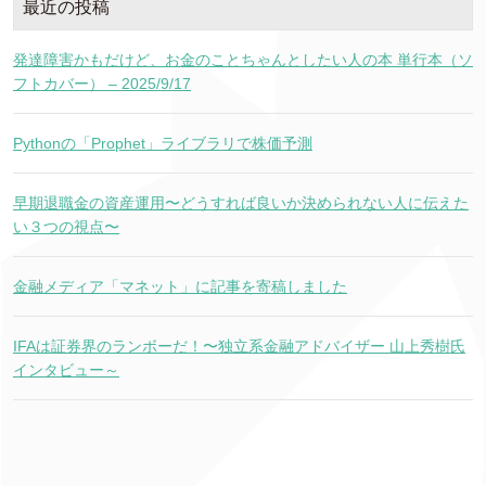
最近の投稿
発達障害かもだけど、お金のことちゃんとしたい人の本 単行本（ソ
フトカバー） – 2025/9/17
Pythonの「Prophet」ライブラリで株価予測
早期退職金の資産運用〜どうすれば良いか決められない人に伝えた
い３つの視点〜
金融メディア「マネット」に記事を寄稿しました
IFAは証券界のランボーだ！〜独立系金融アドバイザー 山上秀樹氏
インタビュー～