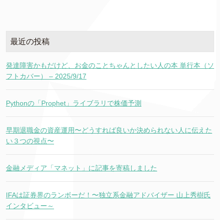
最近の投稿
発達障害かもだけど、お金のことちゃんとしたい人の本 単行本（ソ
フトカバー） – 2025/9/17
Pythonの「Prophet」ライブラリで株価予測
早期退職金の資産運用〜どうすれば良いか決められない人に伝えた
い３つの視点〜
金融メディア「マネット」に記事を寄稿しました
IFAは証券界のランボーだ！〜独立系金融アドバイザー 山上秀樹氏
インタビュー～