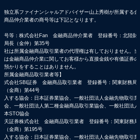
※独立系ファイナンシャルアドバイザー山上秀樹が所属する金
融商品仲介業者の商号等は下記となります。
商号等：株式会社Fan 金融商品仲介業者 登録番号：北陸財
務局長（金仲）第35号
当社は所属金融商品取引業者の代理権は有しておりません。当
社は金融商品仲介業に関してお客様から直接金銭や有価証券の
お預かりをすることはありません。
【所属金融商品取引業者等】
株式会社SBI証券 金融商品取引業者 登録番号：関東財務局
長（金商）第44号
加入する協会：日本証券業協会、一般社団法人金融先物取引業
協会、一般社団法人第二種金融商品取引業協会、一般社団法人
日本STO協会
楽天証券株式会社 金融商品取引業者 登録番号：関東財務局
長（金商）第195号
加入する協会：日本証券業協会、一般社団法人金融先物取引業