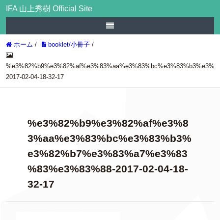
IFA 山上秀樹 Official Site
ホーム
/
booklet/小冊子
/
%e3%82%b9%e3%82%af%e3%83%aa%e3%83%bc%e3%83%b3%e3%8
2017-02-04-18-32-17
%e3%82%b9%e3%82%af%e3%8
3%aa%e3%83%bc%e3%83%b3%
e3%82%b7%e3%83%a7%e3%83
%83%e3%83%88-2017-02-04-18-
32-17