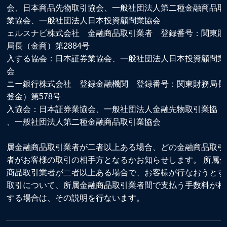
協会、日本商品先物取引協会、一般社団法人第二種金融商品取
引業協会、一般社団法人日本投資顧問業協会
ウェルスナビ株式会社 金融商品取引業者 登録番号：関東財
務局長（金商）第2884号
加入する協会：日本証券業協会、一般社団法人日本投資顧問業
協会
ソニー銀行株式会社 登録金融機関 登録番号：関東財務局長
（登金）第578号
加入協会：日本証券業協会、一般社団法人金融先物取引業協
会、一般社団法人第二種金融商品取引業協会
所属金融商品取引業者が二者以上ある場合、どの金融商品取引
業者がお客様の取引の相手方となるかお知らせします。 所属
融商品取引業者が二者以上ある場合で、お客様が行なおうとす
る取引について、所属金融商品取引業者間で支払う手数料が相
違する場合は、その説明を行ないます。